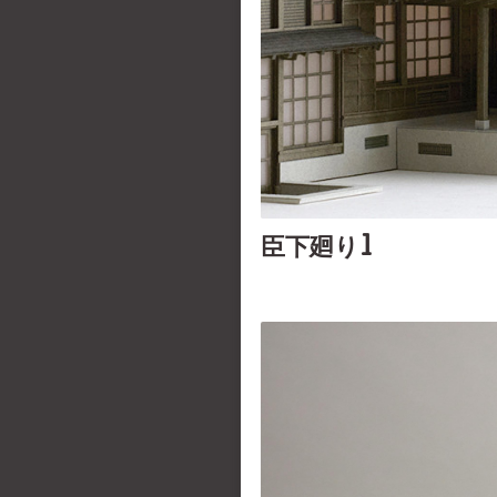
臣下廻り1