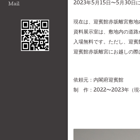
2023年5月15日〜5月3
Mail
現在は、迎賓館赤坂離宮敷地
資料展示室は、敷地内の道路
入場無料です。ただし、迎賓
迎賓館赤坂離宮にお越しの際
依頼元：内閣府迎賓館
制 作
：2022〜20