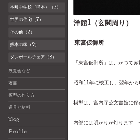
本町中学校（熊本）（3）
世界の住宅（7）
洋館1（玄関周り）
その他（2）
東宮仮御所
熊本の家（9）
ダンボールチェア（8）
「東宮仮御所」は、かつて赤
展覧会など
昭和11年に竣工し、翌年か
著書
模型の作り方
模型は、宮内庁公文書館に保
道具と材料
blog
内部には明かりが灯ります。
Profile