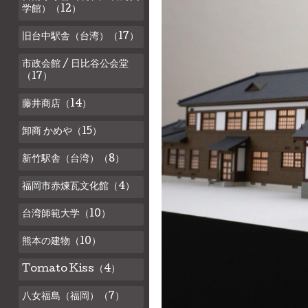
学館）（12）
旧台中駅舎（台湾）（17）
市政会館 / 日比谷公会堂
（17）
藤井商店（14）
卸商 かめや（15）
新竹駅舎（台湾）（8）
福岡市赤煉瓦文化館（4）
台湾師範大学（10）
熊本の建物（10）
Tomato Kiss（4）
八女福島（福岡）（7）