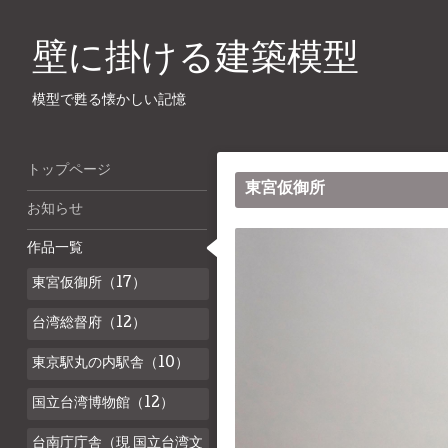
壁に掛ける建築模型
模型で甦る懐かしい記憶
トップページ
東宮仮御所
お知らせ
作品一覧
東宮仮御所（17）
台湾総督府（12）
東京駅丸の内駅舎（10）
国立台湾博物館（12）
台南庁庁舎（現 国立台湾文