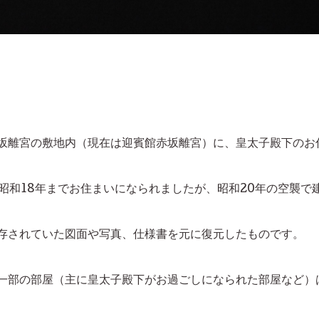
坂離宮の敷地内（現在は迎賓館赤坂離宮）に、皇太子
殿下のお
ら昭和18年までお住まいになられましたが、
昭和20年の空襲で
存されていた図面や写真、仕様書を元に
復元したものです。
一部の部屋（主に皇太子殿下がお過ごし
になられた部屋など）