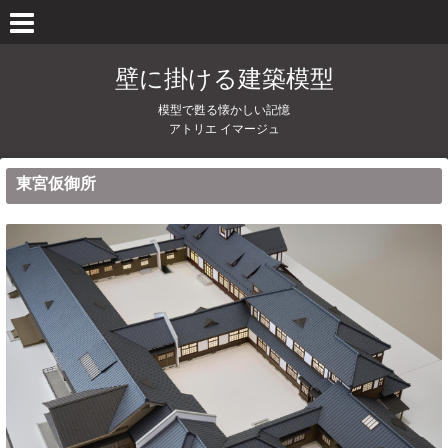
壁に掛ける建築模型
模型で甦る懐かしい記憶
アトリエ イマージュ
東宮仮御所