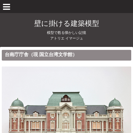
壁に掛ける建築模型
模型で甦る懐かしい記憶
アトリエ イマージュ
台南庁庁舎（現 国立台湾文学館）