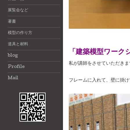
展覧会など
著書
模型の作り方
道具と材料
「建築模型ワーク
blog
私が講師をさせていただきま
Profile
Mail
フレームに入れて、壁に掛け