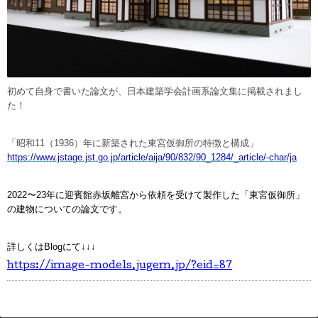
初めて自身で書いた論文が、日本建築学会計画系論文集に掲載されまし
た！
「昭和11（1936）年に新築された東宮仮御所の特徴と構成」
https://www.jstage.jst.go.jp/article/aija/90/832/90_1284/_article/-char/ja
2022〜23年に迎賓館赤坂離宮から依頼を受けて製作した「東宮仮御所」
の建物についての論文です。
詳しくはBlogにて↓
↓↓
https://image-models.jugem.jp/?eid=87