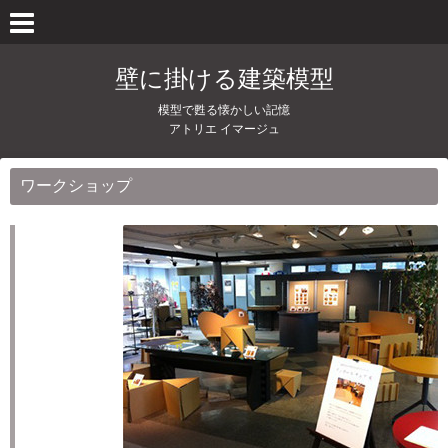
壁に掛ける建築模型
模型で甦る懐かしい記憶
アトリエ イマージュ
ワークショップ