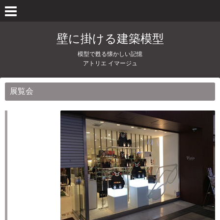
壁に掛ける建築模型
模型で甦る懐かしい記憶
アトリエ イマージュ
展覧会