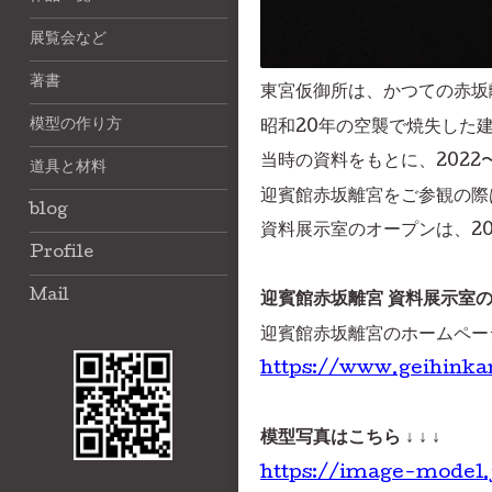
展覧会など
著書
東宮仮御所は、かつての赤坂
模型の作り方
昭和20年の空襲で焼失した
当時の資料をもとに、2022
道具と材料
迎賓館赤坂離宮をご参観の際
blog
資料展示室のオープンは、20
Profile
Mail
迎賓館赤坂離宮 資料展示室の案
迎賓館赤坂離宮のホームペー
https://www.geihinka
模型写真はこちら ↓ ↓ ↓
https://image-model.